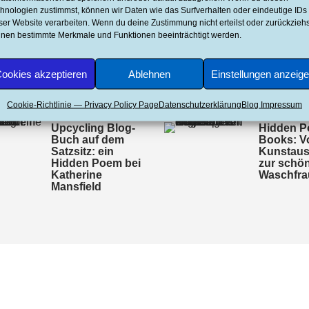
n Gedicht aus und auf einer
hnologien zustimmst, können wir Daten wie das Surfverhalten oder eindeutige IDs
ser Website verarbeiten. Wenn du deine Zustimmung nicht erteilst oder zurückziehs
malt alle…
nen bestimmte Merkmale und Funktionen beeinträchtigt werden.
ookies akzeptieren
Ablehnen
Einstellungen anzeig
Cookie-Richtlinie — Privacy Policy Page
Datenschutzerklärung
Blog Impressum
Upcycling Blog-
Hidden P
Buch auf dem
Books: V
Satzsitz: ein
Kunstaus
Hidden Poem bei
zur schö
Katherine
Waschfra
Mansfield