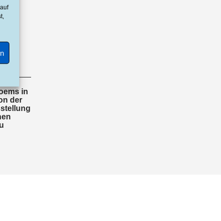
 auf
t,
en
oems in
on der
stellung
nen
u