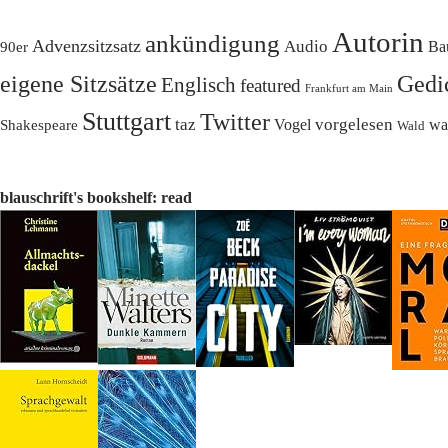
Autorin
ankündigung
Advenzsitzsatz
Audio
Ba
90er
Gedi
eigene Sitzsätze
Englisch
featured
Frankfurt am Main
Stuttgart
Twitter
taz
vorgelesen
Vogel
wa
Shakespeare
Wald
blauschrift's bookshelf: read