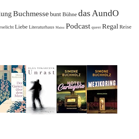
das AundO
Buchmesse
lung
bunt
Bühne
Podcast
Regal
Liebe
Reise
eselicht
Literaturhaus
queer
Mainz