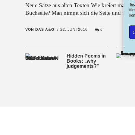
Neue Sätze aus alten Texten Wie kreiert man ei
Tec
die
Buchseite? Man nimmt sich die Seite und über
kön
VON DAS A&O
22. JUNI 2016
6
C
Hidden Poems in
Books: „why
judgements?“