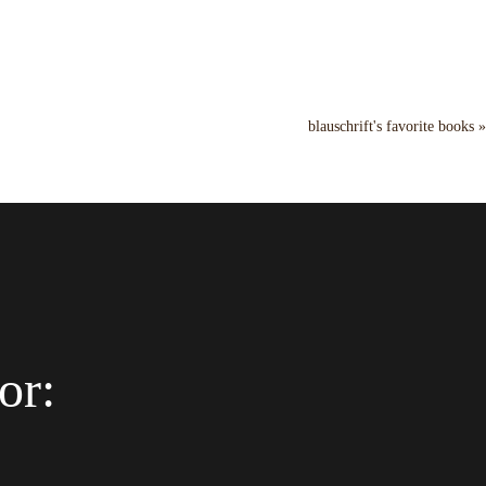
blauschrift's favorite books »
or: