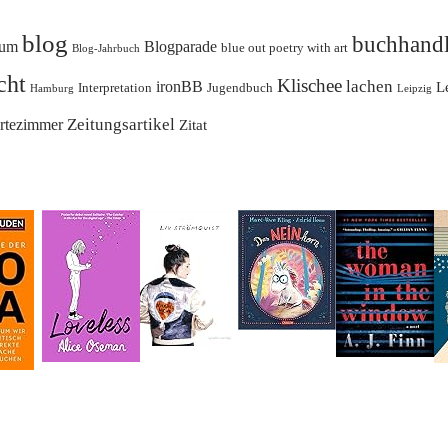
blog
buchhand
um
Blogparade
blue out poetry with art
Blog-Jahrbuch
cht
Klischee
lachen
ironBB
L
Interpretation
Jugendbuch
Hamburg
Leipzig
Zeitungsartikel
rtezimmer
Zitat