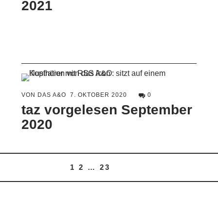
2021
VON DAS A&O
7. OKTOBER 2020
0
taz vorgelesen September
2020
1
2
…
23