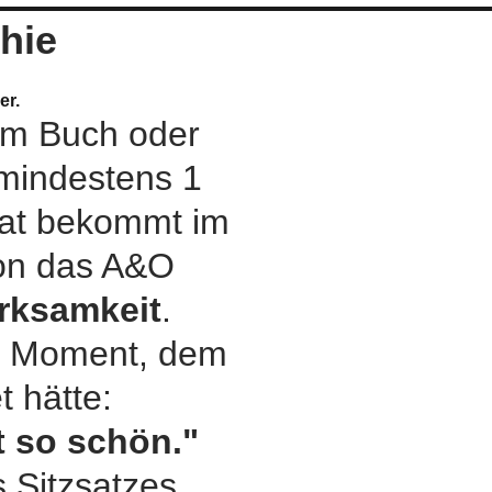
hie
er.
em Buch oder
mindestens 1
tat bekommt im
von das A&O
rksamkeit
.
 / Moment, dem
 hätte:
t so schön."
 Sitzsatzes