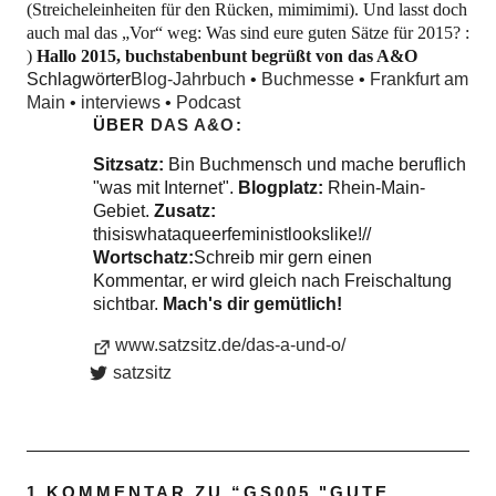
(Streicheleinheiten für den Rücken, mimimimi). Und lasst doch
auch mal das „Vor“ weg: Was sind eure guten Sätze für 2015? :
)
Hallo 2015, buchstabenbunt begrüßt von das A&O
Schlagwörter
Blog-Jahrbuch
•
Buchmesse
•
Frankfurt am
Main
•
interviews
•
Podcast
ÜBER
DAS A&O
Sitzsatz:
Bin Buchmensch und mache beruflich
"was mit Internet".
Blogplatz:
Rhein-Main-
Gebiet.
Zusatz:
thisiswhataqueerfeministlookslike!//
Wortschatz:
Schreib mir gern einen
Kommentar, er wird gleich nach Freischaltung
sichtbar.
Mach's dir gemütlich!
www.satzsitz.de/das-a-und-o/
satzsitz
1 KOMMENTAR ZU “
GS005 "GUTE