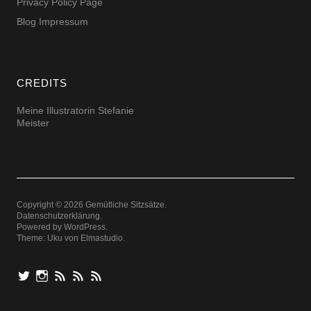
Privacy Policy Page
Blog Impressum
CREDITS
Meine Illustratorin Stefanie
Meister
Copyright © 2026 Gemütliche Sitzsätze
Datenschutzerklärung
Powered by
WordPress
Theme: Uku von
Elmastudio
das
das
Blog
Kommentare
Podcast
A&O
A&O
abonnieren
abonnieren
abonnieren