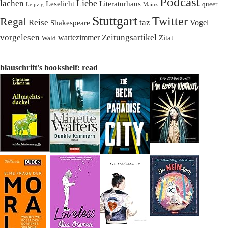
Podcast
Liebe
lachen
Leselicht
Literaturhaus
queer
Leipzig
Mainz
Stuttgart
Twitter
Regal
Reise
taz
Vogel
Shakespeare
vorgelesen
Zeitungsartikel
wartezimmer
Zitat
Wald
blauschrift's bookshelf: read