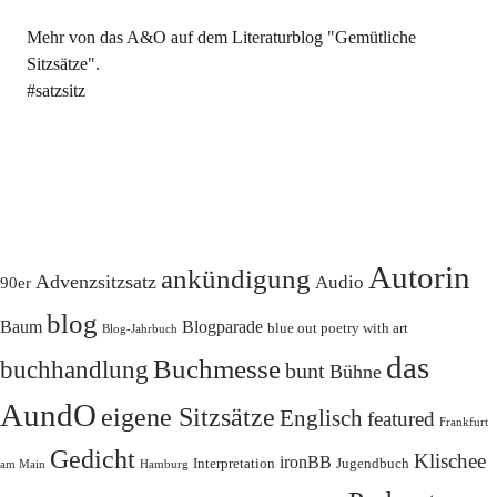
Mehr von das A&O auf dem Literaturblog "Gemütliche
Sitzsätze".
#satzsitz
Autorin
ankündigung
Advenzsitzsatz
Audio
90er
blog
Baum
Blogparade
blue out poetry with art
Blog-Jahrbuch
das
Buchmesse
buchhandlung
bunt
Bühne
AundO
eigene Sitzsätze
Englisch
featured
Frankfurt
Gedicht
Klischee
ironBB
Interpretation
Jugendbuch
am Main
Hamburg