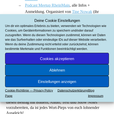
Podcast Meetup RheinMain
, alle Infos +
Anmeldung. Organisiert von
Tine Nowak
(ihr
Podcast:
Podcast Kulturkapital
).
Deine Cookie Einstellungen
Danke fürs Interview (Thema: Rezensionen) an
Um dir ein optimales Erlebnis zu bieten, verwenden wir Technologien wie
Susanne von Literaturschock
und an
junaimnetz
Cookies, um Geräteinformationen zu speichern und/oder darauf
zuzugreifen. Wenn du diesen Technologien zustimmst, können wir Daten
(Thema: Dein Platz im Netz)
wie das Surfverhalten oder eindeutige IDs auf dieser Website verarbeiten.
Gesprochene Sitzsätze bei „
Wir hören Stimmen
„
Wenn du deine Zustimmung nicht erteilst oder zurückziehst, können
bestimmte Merkmale und Funktionen beeinträchtigt werden.
Geschichten aus der Dose
: Ein Erzählpodcast von
Lars aka
Herr von Speck
Cookies akzeptieren
Wer fährt zur
Leipziger Buchmesse 2015
oder zum
Barcamp Rhein-Neckar
?
Ablehnen
Einstellungen anzeigen
Ergänzungen, Feedback, Kritik …
Cookie-Richtlinie — Privacy Policy
Datenschutzerklärung
Blog
… bitte gerne und unbedingt in die Kommentare schreiben.
Page
Impressum
Gefühlt habe ich gerade ein halbes Leben damit verbracht,
diesen Beitrag mit Bildern, Audio, Text und Show Notes
vorzubereiten, da ist jedes Wort-Pieps von euch lohnender
Ausgleich!