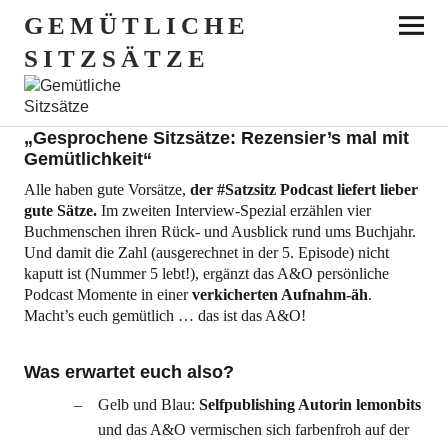
LITERATUR PODCAST: REZENSIONEN
GEMÜTLICHE
GS005 "Gute Sätze" – Interviews rund ums Buchjahr
VON DAS A&O
KOMMENTARE
1
SITZSÄTZE
4. JANUAR 2015
Das zweite Interview Spezial von
„Gesprochene Sitzsätze: Rezensier’s mal mit
Gemütlichkeit“
Alle haben gute Vorsätze,
der #Satzsitz Podcast liefert lieber
gute Sätze.
Im zweiten Interview-Spezial erzählen vier
Buchmenschen ihren Rück- und Ausblick rund ums Buchjahr.
Und damit die Zahl (ausgerechnet in der 5. Episode) nicht
kaputt ist (Nummer 5 lebt!), ergänzt das A&O persönliche
Podcast Momente in einer
verkicherten Aufnahm-äh
.
Macht’s euch gemütlich … das ist das A&O!
Was erwartet euch also?
Gelb und Blau:
Selfpublishing Autorin lemonbits
und das A&O vermischen sich farbenfroh auf der