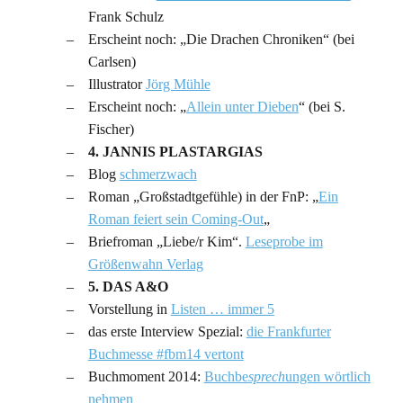
Frank Schulz
Erscheint noch: „Die Drachen Chroniken“ (bei
Carlsen)
Illustrator
Jörg Mühle
Erscheint noch: „
Allein unter Dieben
“ (bei S.
Fischer)
4. JANNIS PLASTARGIAS
Blog
schmerzwach
Roman „Großstadtgefühle) in der FnP: „
Ein
Roman feiert sein Coming-Out
„
Briefroman „Liebe/r Kim“.
Leseprobe im
Größenwahn Verlag
5. DAS A&O
Vorstellung in
Listen … immer 5
das erste Interview Spezial:
die Frankfurter
Buchmesse #fbm14 vertont
Buchmoment 2014:
Buchbe
sprech
ungen wörtlich
nehmen