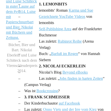
1. LEMONBITS
lemonbits‘ Roman
Karma und Sue
Gezeichnete YouTube Videos
von
lemonbits
Self-Publishing Area
auf der Frankfurter
Buchmesse
Las zuletzt:
Rubinrot Reihe
(Arena
Bücher, Bier und
Verlag)
Bart. Nikolai
Buch: „
Barfuß im Regen
“ von Hannah
Eberlein und Luise
Siebern
Schitteck nach dem
Virenschleuderpreis
2. NICOLAI ECKERLEIN
2014.
Nicolai’s Blog
Beyond eBooks
Las zuletzt: „
Jobs finden in harten Zeiten
“
(Campus Verlag)
Was ist
Bookcrossing
?
3. FRANK SCHMEISSER
Der Kinderbuchautor
auf Facebook
Las zuletzt:
Onno Viets und der Irre vom Kiez
von